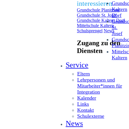
interessieren
Grundsc
Kaltern
Grundschule Planitzing
Dorf
Grundschule St. Josef
Grundschule Kaltern Dorf
Grundsc
Mittelschule Kaltern
St.
Schulsprengel
News
Josef
Grundsc
Zugang zu den
Planitzi
Diensten
Mittelsc
Kaltern
Service
Eltern
Lehrpersonen und
Mitarbeiter*innen für
Integration
Kalender
Links
Kontakt
Schulexterne
News