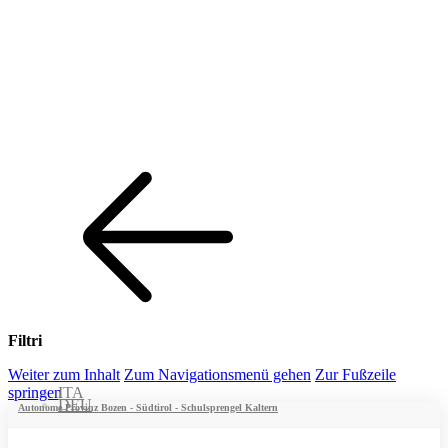
Filtri
Weiter zum Inhalt
Zum Navigationsmenü gehen
Zur Fußzeile
springen
ITA
DEU
Autonome Provinz Bozen - Südtirol - Schulsprengel Kaltern