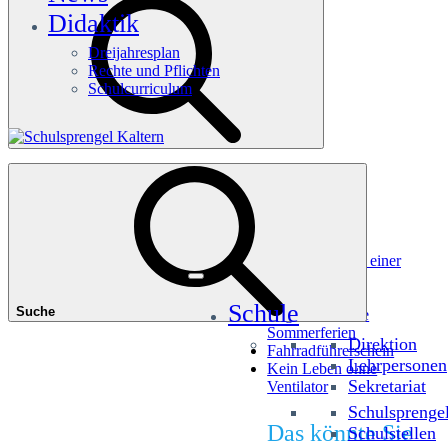
Didaktik
Dreijahresplan
Rechte und Pflichten
Schulcurriculum
Häufige Suchanfragen
Würfel dir einen Picasso
Millionenshow im Andreas-Hofer-Museum
Deine Welt ist meine Welt – Erfahrungsbericht aus einer
anderen Realität
Zu Fuß zur Schule
Schule
Suche
Begeistert in die
Sommerferien
Direktion
Fahrradführerschein
Lehrpersonen
Kein Leben ohne
Sekretariat
Ventilator
Schulsprenge
Das könnte Sie
Schulstellen