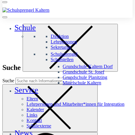
Schule
Direktion
Lehrpersonen
Sekretariat
Schulsprengel
Schulstellen
Suche
Grundschule Kaltern Dorf
Grundschule St. Josef
Grundschule Planitzing
Suche
Mittelschule Kaltern
Service
Eltern
Lehrpersonen und Mitarbeiter*innen für Integration
Kalender
Links
Kontakt
Schulexterne
News