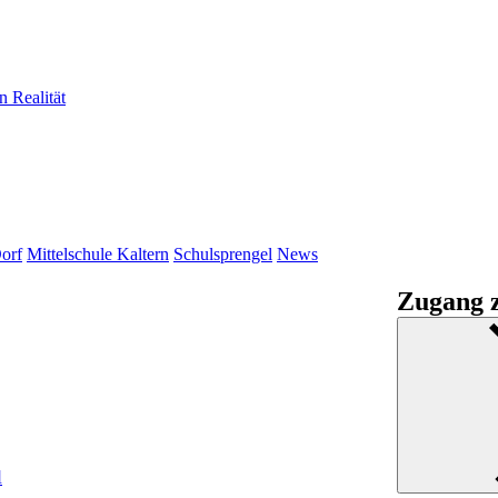
n Realität
orf
Mittelschule Kaltern
Schulsprengel
News
Zugang z
l