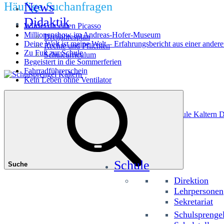
Häufige Suchanfragen
News
Didaktik
Würfel dir einen Picasso
Millionenshow im Andreas-Hofer-Museum
Dreijahresplan
Deine Welt ist meine Welt – Erfahrungsbericht aus einer andere
Rechte und Pflichten
Zu Fuß zur Schule
Schulcurriculum
Begeistert in die Sommerferien
Fahrradführerschein
Kein Leben ohne Ventilator
Das könnte Sie interessieren
Grundschule Planitzing
Grundschule St. Josef
Grundschule Kaltern D
Schule
Suche
Direktion
Lehrpersonen
Sekretariat
Schulsprenge