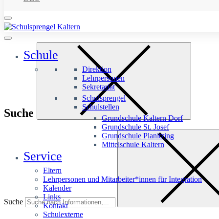
Schule
Direktion
Lehrpersonen
Sekretariat
Schulsprengel
Schulstellen
Suche
Grundschule Kaltern Dorf
Grundschule St. Josef
Grundschule Planitzing
Mittelschule Kaltern
Service
Eltern
Lehrpersonen und Mitarbeiter*innen für Integration
Kalender
Links
Suche
Kontakt
Schulexterne