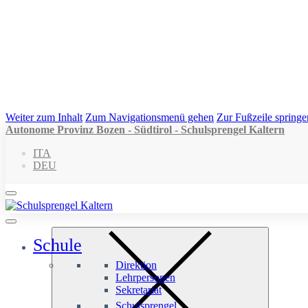
Weiter zum Inhalt
Zum Navigationsmenü gehen
Zur Fußzeile springe
Autonome Provinz Bozen - Südtirol - Schulsprengel Kaltern
ITA
DEU
Schule
Direktion
Lehrpersonen
Sekretariat
Schulsprengel