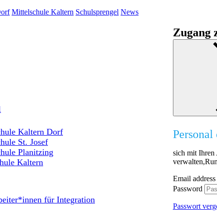
orf
Mittelschule Kaltern
Schulsprengel
News
Zugang z
l
hule Kaltern Dorf
Personal 
hule St. Josef
hule Planitzing
sich mit Ihre
verwalten,Run
hule Kaltern
Email address
Password
eiter*innen für Integration
Passwort verg