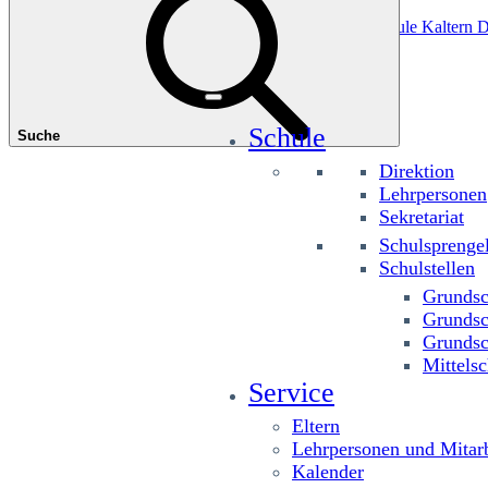
Das könnte Sie interessieren
Grundschule Planitzing
Grundschule St. Josef
Grundschule Kaltern D
Schule
Suche
Direktion
Lehrpersonen
Sekretariat
Schulsprenge
Schulstellen
Grundsc
Grundsc
Grundsc
Mittelsc
Service
Eltern
Lehrpersonen und Mitarb
Kalender