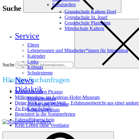
Schulstellen
Suche
Grundschule Kaltern Dorf
Grundschule St. Josef
Grundschule Planitzing
Mittelschule Kaltern
Service
Eltern
Lehrpersonen und Mitarbeiter*innen für Integration
Kalender
Links
Suche
Kontakt
Schulexterne
Häufige Suchanfragen
News
Didaktik
Würfel dir einen Picasso
Millionenshow im Andreas-Hofer-Museum
Dreijahresplan
Deine Welt ist meine Welt – Erfahrungsbericht aus einer andere
Rechte und Pflichten
Zu Fuß zur Schule
Schulcurriculum
Begeistert in die Sommerferien
Fahrradführerschein
Kein Leben ohne Ventilator