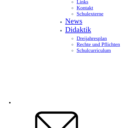
Links
Kontakt
Schulexterne
News
Didaktik
Dreijahresplan
Rechte und Pflichten
Schulcurriculum