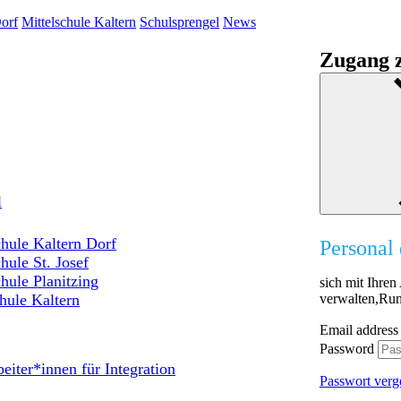
orf
Mittelschule Kaltern
Schulsprengel
News
Zugang z
l
hule Kaltern Dorf
Personal 
hule St. Josef
hule Planitzing
sich mit Ihre
verwalten,Run
hule Kaltern
Email address
Password
eiter*innen für Integration
Passwort verg