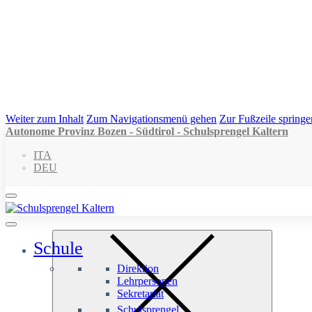
Weiter zum Inhalt
Zum Navigationsmenü gehen
Zur Fußzeile springe
Autonome Provinz Bozen - Südtirol - Schulsprengel Kaltern
ITA
DEU
Schule
Direktion
Lehrpersonen
Sekretariat
Schulsprengel