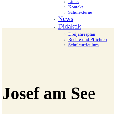
Links
Kontakt
Schulexterne
News
Didaktik
Dreijahresplan
Rechte und Pflichten
Schulcurriculum
Josef am Se
e