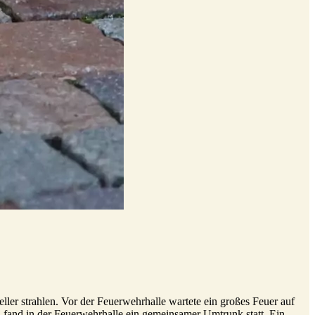
ler strahlen. Vor der Feuerwehrhalle wartete ein großes Feuer auf
d fand in der Feuerwehrhalle ein gemeinsamer Umtrunk statt. Ein