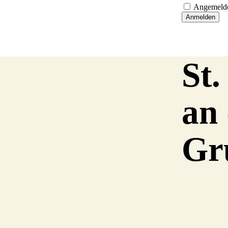
Angemelde
Anmelden
St
an
Gr