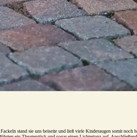
keln stand sie uns beiseite und ließ viele Kinderaugen somit noch hel
führten ein Theaterstück und sogar einen Lichtertanz auf. Anschließen