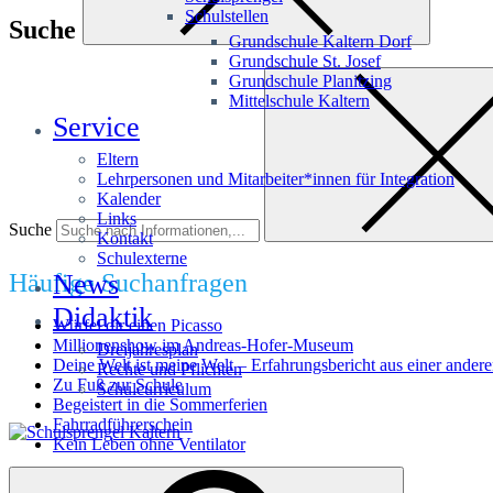
Schulstellen
Suche
Grundschule Kaltern Dorf
Grundschule St. Josef
Grundschule Planitzing
Mittelschule Kaltern
Service
Eltern
Lehrpersonen und Mitarbeiter*innen für Integration
Kalender
Links
Suche
Kontakt
Schulexterne
Häufige Suchanfragen
News
Didaktik
Würfel dir einen Picasso
Millionenshow im Andreas-Hofer-Museum
Dreijahresplan
Deine Welt ist meine Welt – Erfahrungsbericht aus einer andere
Rechte und Pflichten
Zu Fuß zur Schule
Schulcurriculum
Begeistert in die Sommerferien
Fahrradführerschein
Kein Leben ohne Ventilator