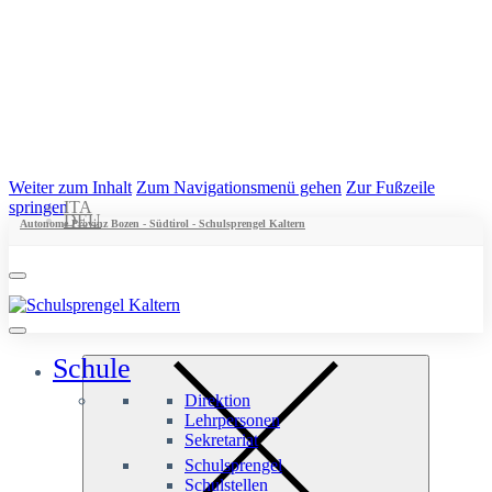
Weiter zum Inhalt
Zum Navigationsmenü gehen
Zur Fußzeile
springen
ITA
DEU
Autonome Provinz Bozen - Südtirol - Schulsprengel Kaltern
Schule
Direktion
Lehrpersonen
Sekretariat
Schulsprengel
Schulstellen