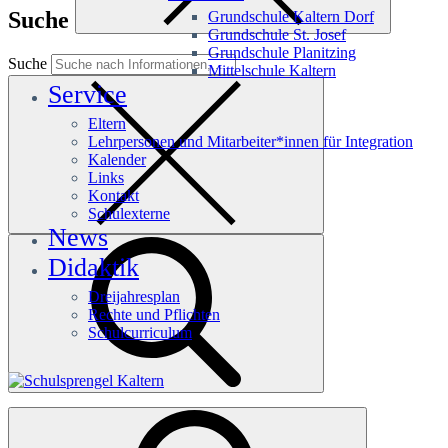
Suche
Grundschule Kaltern Dorf
Grundschule St. Josef
Grundschule Planitzing
Suche
Mittelschule Kaltern
Service
Eltern
Lehrpersonen und Mitarbeiter*innen für Integration
Kalender
Links
Kontakt
Schulexterne
News
Didaktik
Dreijahresplan
Rechte und Pflichten
Schulcurriculum
Häufige Suchanfragen