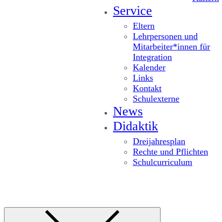
Service
Eltern
Lehrpersonen und
Mitarbeiter*innen für
Integration
Kalender
Links
Kontakt
Schulexterne
News
Didaktik
Dreijahresplan
Rechte und Pflichten
Schulcurriculum