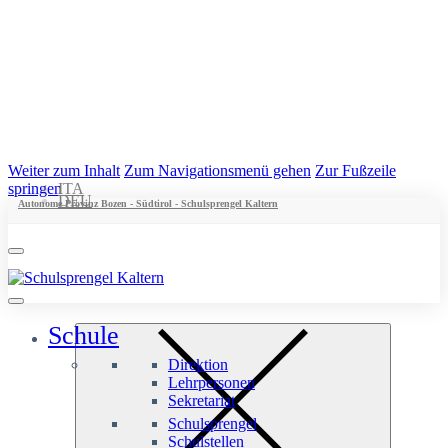
Weiter zum Inhalt
Zum Navigationsmenü gehen
Zur Fußzeile
springen
ITA
DEU
Autonome Provinz Bozen - Südtirol - Schulsprengel Kaltern
Schule
Direktion
Lehrpersonen
Sekretariat
Schulsprengel
Schulstellen