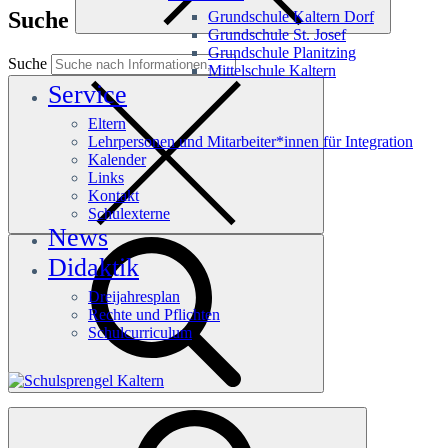
Suche
Grundschule Kaltern Dorf
Grundschule St. Josef
Grundschule Planitzing
Suche
Mittelschule Kaltern
Service
Eltern
Lehrpersonen und Mitarbeiter*innen für Integration
Kalender
Links
Kontakt
Schulexterne
News
Didaktik
Dreijahresplan
Rechte und Pflichten
Schulcurriculum
Häufige Suchanfragen