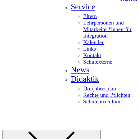
Service
Eltern
Lehrpersonen und
Mitarbeiter*innen für
Integration
Kalender
Links
Kontakt
Schulexterne
News
Didaktik
Dreijahresplan
Rechte und Pflichten
Schulcurriculum