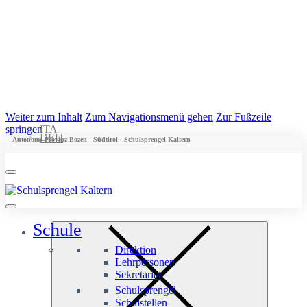
Weiter zum Inhalt
Zum Navigationsmenü gehen
Zur Fußzeile
springen
ITA
DEU
Autonome Provinz Bozen - Südtirol - Schulsprengel Kaltern
Schule
Direktion
Lehrpersonen
Sekretariat
Schulsprengel
Schulstellen