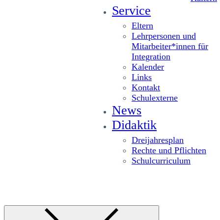
Service
Eltern
Lehrpersonen und
Mitarbeiter*innen für
Integration
Kalender
Links
Kontakt
Schulexterne
News
Didaktik
Dreijahresplan
Rechte und Pflichten
Schulcurriculum