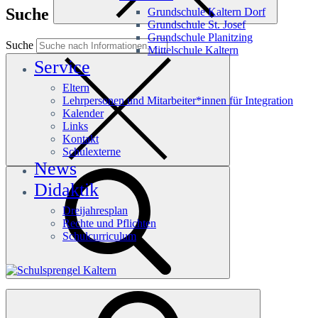
Suche
Grundschule Kaltern Dorf
Grundschule St. Josef
Grundschule Planitzing
Suche
Mittelschule Kaltern
Service
Eltern
Lehrpersonen und Mitarbeiter*innen für Integration
Kalender
Links
Kontakt
Schulexterne
News
Didaktik
Dreijahresplan
Rechte und Pflichten
Schulcurriculum
Häufige Suchanfragen