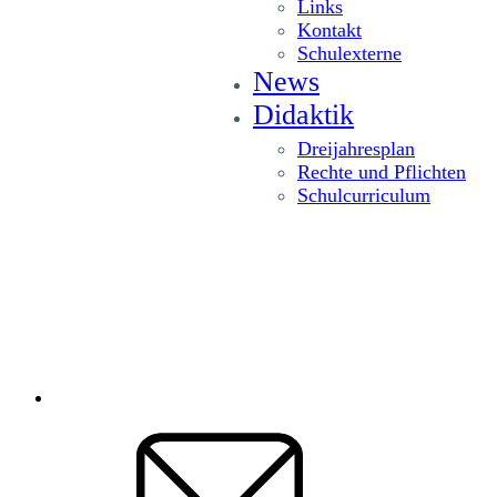
Links
Kontakt
Schulexterne
News
Didaktik
Dreijahresplan
Rechte und Pflichten
Schulcurriculum