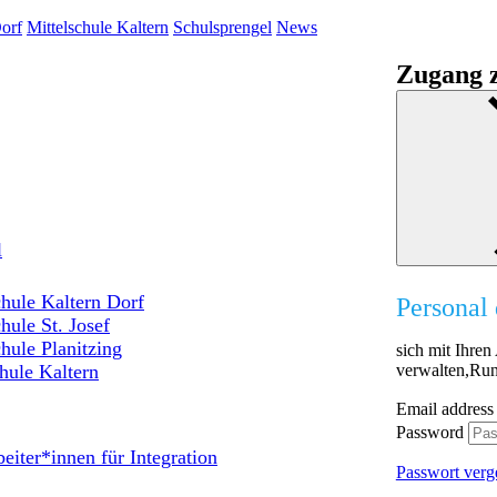
orf
Mittelschule Kaltern
Schulsprengel
News
Zugang z
l
hule Kaltern Dorf
Personal 
hule St. Josef
hule Planitzing
sich mit Ihre
verwalten,Run
hule Kaltern
Email address
Password
eiter*innen für Integration
Passwort verg