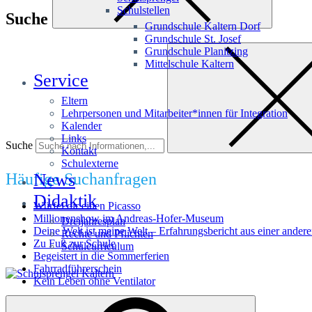
Schulstellen
Suche
Grundschule Kaltern Dorf
Grundschule St. Josef
Grundschule Planitzing
Mittelschule Kaltern
Service
Eltern
Lehrpersonen und Mitarbeiter*innen für Integration
Kalender
Links
Suche
Kontakt
Schulexterne
Häufige Suchanfragen
News
Didaktik
Würfel dir einen Picasso
Millionenshow im Andreas-Hofer-Museum
Dreijahresplan
Deine Welt ist meine Welt – Erfahrungsbericht aus einer andere
Rechte und Pflichten
Zu Fuß zur Schule
Schulcurriculum
Begeistert in die Sommerferien
Fahrradführerschein
Kein Leben ohne Ventilator