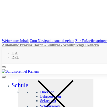
Weiter zum Inhalt
Zum Navigationsmenü gehen
Zur Fußzeile springe
Autonome Provinz Bozen - Südtirol - Schulsprengel Kaltern
ITA
DEU
Schule
Direktion
Lehrpersonen
Sekretariat
Schulsprengel