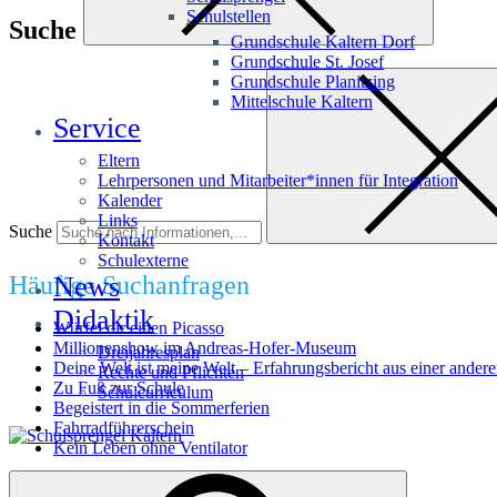
Schulstellen
Suche
Grundschule Kaltern Dorf
Grundschule St. Josef
Grundschule Planitzing
Mittelschule Kaltern
Service
Eltern
Lehrpersonen und Mitarbeiter*innen für Integration
Kalender
Links
Suche
Kontakt
Schulexterne
Häufige Suchanfragen
News
Didaktik
Würfel dir einen Picasso
Millionenshow im Andreas-Hofer-Museum
Dreijahresplan
Deine Welt ist meine Welt – Erfahrungsbericht aus einer andere
Rechte und Pflichten
Zu Fuß zur Schule
Schulcurriculum
Begeistert in die Sommerferien
Fahrradführerschein
Kein Leben ohne Ventilator