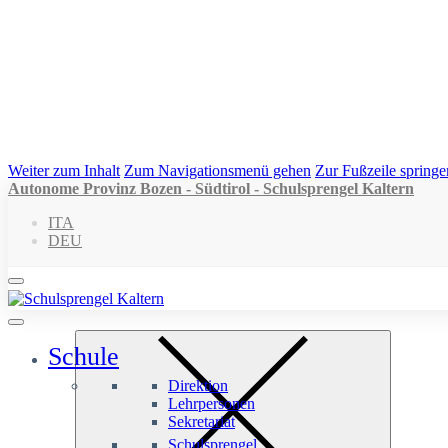
Weiter zum Inhalt
Zum Navigationsmenü gehen
Zur Fußzeile springe
Autonome Provinz Bozen - Südtirol - Schulsprengel Kaltern
ITA
DEU
Schule
Direktion
Lehrpersonen
Sekretariat
Schulsprengel