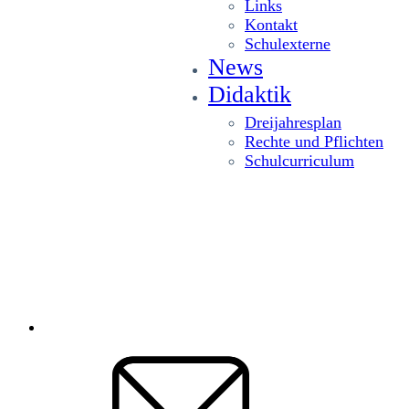
Links
Kontakt
Schulexterne
News
Didaktik
Dreijahresplan
Rechte und Pflichten
Schulcurriculum