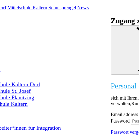
orf
Mittelschule Kaltern
Schulsprengel
News
Zugang z
l
hule Kaltern Dorf
Personal 
hule St. Josef
hule Planitzing
sich mit Ihre
verwalten,Run
hule Kaltern
Email address
Password
eiter*innen für Integration
Passwort verg