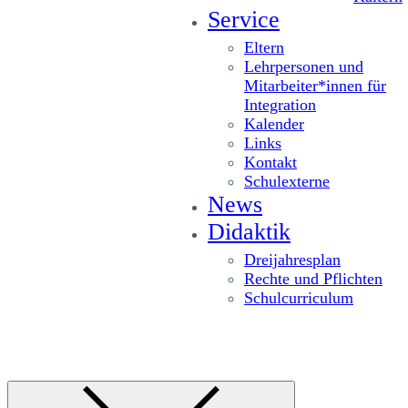
Service
Eltern
Lehrpersonen und
Mitarbeiter*innen für
Integration
Kalender
Links
Kontakt
Schulexterne
News
Didaktik
Dreijahresplan
Rechte und Pflichten
Schulcurriculum