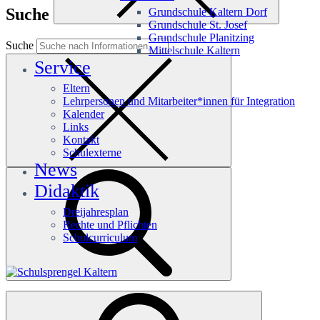
Suche
Grundschule Kaltern Dorf
Grundschule St. Josef
Grundschule Planitzing
Suche
Mittelschule Kaltern
Service
Eltern
Lehrpersonen und Mitarbeiter*innen für Integration
Kalender
Links
Kontakt
Schulexterne
News
Didaktik
Dreijahresplan
Rechte und Pflichten
Schulcurriculum
Häufige Suchanfragen