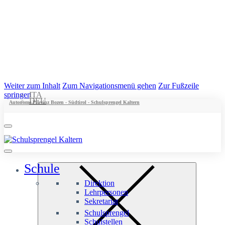
Weiter zum Inhalt
Zum Navigationsmenü gehen
Zur Fußzeile
springen
ITA
DEU
Autonome Provinz Bozen - Südtirol - Schulsprengel Kaltern
Schule
Direktion
Lehrpersonen
Sekretariat
Schulsprengel
Schulstellen