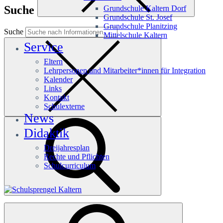
Suche
Grundschule Kaltern Dorf
Grundschule St. Josef
Grundschule Planitzing
Suche
Mittelschule Kaltern
Service
Eltern
Lehrpersonen und Mitarbeiter*innen für Integration
Kalender
Links
Kontakt
Schulexterne
News
Didaktik
Dreijahresplan
Rechte und Pflichten
Schulcurriculum
Häufige Suchanfragen