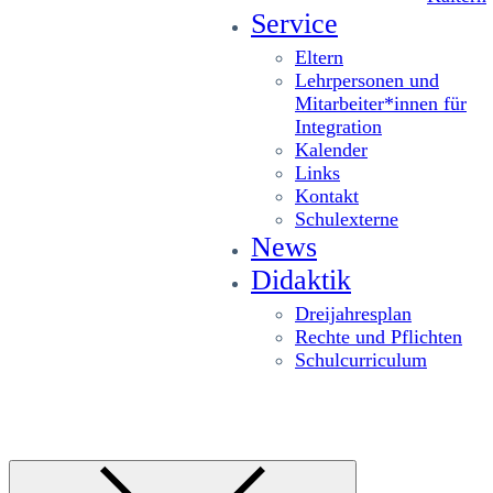
Service
Eltern
Lehrpersonen und
Mitarbeiter*innen für
Integration
Kalender
Links
Kontakt
Schulexterne
News
Didaktik
Dreijahresplan
Rechte und Pflichten
Schulcurriculum