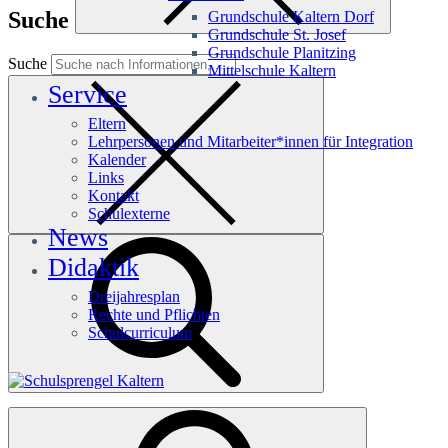
Suche
Grundschule Kaltern Dorf
Grundschule St. Josef
Grundschule Planitzing
Suche
Mittelschule Kaltern
Service
Eltern
Lehrpersonen und Mitarbeiter*innen für Integration
Kalender
Links
Kontakt
Schulexterne
News
Didaktik
Dreijahresplan
Rechte und Pflichten
Schulcurriculum
Häufige Suchanfragen