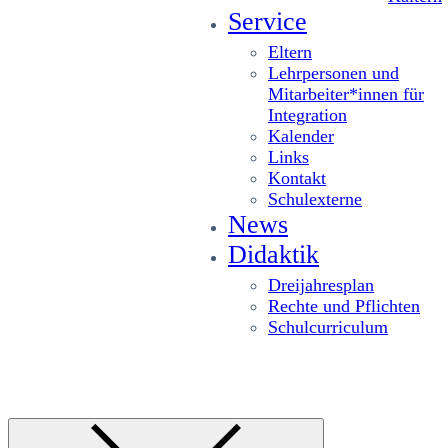
Service
Eltern
Lehrpersonen und
Mitarbeiter*innen für
Integration
Kalender
Links
Kontakt
Schulexterne
News
Didaktik
Dreijahresplan
Rechte und Pflichten
Schulcurriculum