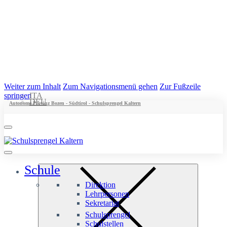
Weiter zum Inhalt
Zum Navigationsmenü gehen
Zur Fußzeile
springen
ITA
DEU
Autonome Provinz Bozen - Südtirol - Schulsprengel Kaltern
Schule
Direktion
Lehrpersonen
Sekretariat
Schulsprengel
Schulstellen