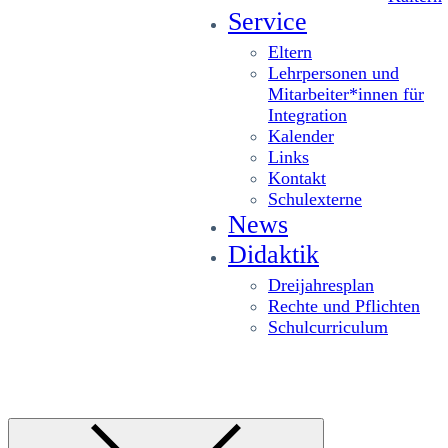
Service
Eltern
Lehrpersonen und
Mitarbeiter*innen für
Integration
Kalender
Links
Kontakt
Schulexterne
News
Didaktik
Dreijahresplan
Rechte und Pflichten
Schulcurriculum