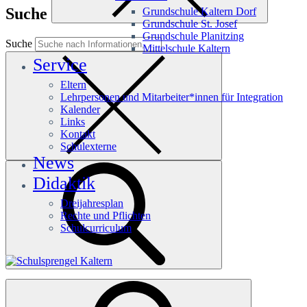
Suche
Grundschule Kaltern Dorf
Grundschule St. Josef
Grundschule Planitzing
Suche
Mittelschule Kaltern
Service
Eltern
Lehrpersonen und Mitarbeiter*innen für Integration
Kalender
Links
Kontakt
Schulexterne
News
Didaktik
Dreijahresplan
Rechte und Pflichten
Schulcurriculum
Häufige Suchanfragen