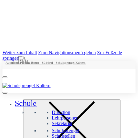
Weiter zum Inhalt
Zum Navigationsmenü gehen
Zur Fußzeile
springen
ITA
DEU
Autonome Provinz Bozen - Südtirol - Schulsprengel Kaltern
Schule
Direktion
Lehrpersonen
Sekretariat
Schulsprengel
Schulstellen