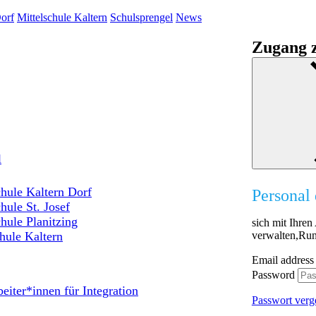
orf
Mittelschule Kaltern
Schulsprengel
News
Zugang z
l
hule Kaltern Dorf
Personal 
hule St. Josef
hule Planitzing
sich mit Ihre
verwalten,Run
hule Kaltern
Email address
Password
eiter*innen für Integration
Passwort verg