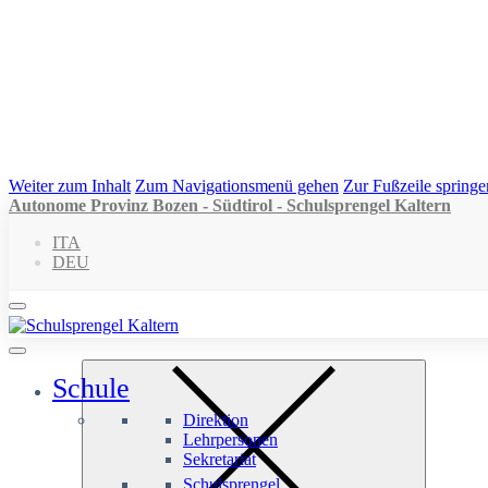
Weiter zum Inhalt
Zum Navigationsmenü gehen
Zur Fußzeile springe
Autonome Provinz Bozen - Südtirol - Schulsprengel Kaltern
ITA
DEU
Schule
Direktion
Lehrpersonen
Sekretariat
Schulsprengel