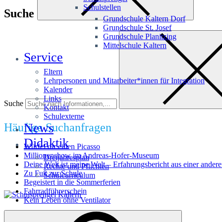
Schulstellen
Suche
Grundschule Kaltern Dorf
Grundschule St. Josef
Grundschule Planitzing
Mittelschule Kaltern
Service
Eltern
Lehrpersonen und Mitarbeiter*innen für Integration
Kalender
Links
Suche
Kontakt
Schulexterne
Häufige Suchanfragen
News
Didaktik
Würfel dir einen Picasso
Millionenshow im Andreas-Hofer-Museum
Dreijahresplan
Deine Welt ist meine Welt – Erfahrungsbericht aus einer andere
Rechte und Pflichten
Zu Fuß zur Schule
Schulcurriculum
Begeistert in die Sommerferien
Fahrradführerschein
Kein Leben ohne Ventilator