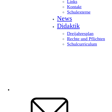
Links
Kontakt
Schulexterne
News
Didaktik
Dreijahresplan
Rechte und Pflichten
Schulcurriculum