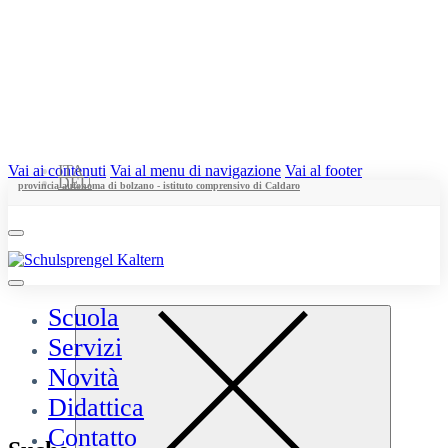
Vai ai contenuti
ITA
Vai al menu di navigazione
Vai al footer
DEU
provincia autonoma di bolzano - istituto comprensivo di Caldaro
Scuola
Servizi
Novità
Didattica
Contatto