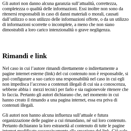
Gli autori non danno alcuna garanzia sull’attualità, correttezza,
completezza o qualità delle informazioni. Essi inoltre non sono da
ritenersi responsabili in caso di danni materiali o morali, causati
dall’utilizzo o non utilizzo delle informazioni offerte, o da un utilizzo
di informazioni scorrette o incomplete, a meno che non siano
dimostrabili a loro carico intenzionalità o grave negligenza.
Rimandi e link
Nel caso in cui l’autore rimandi direttamente o indirettamente a
pagine internet esterne (link) del cui contenuto non è responsabile, si
può configurare a suo carico una responsabilità nel caso in cui egli
non impedisca l’accesso a contenuti illegali di cui sia a conoscenza,
sebbene abbia i mezzi tecnici per farlo e sia ragionevole ritenere che
lo faccia. Pertanto gli autori dichiarano che, nel momento in cui
hanno creato il rimando a una pagina internet, essa era priva di
contenuti illegali.
Gli autori non hanno alcuna influenza sull’attuale e futura
organizzazione delle pagine a cui rimandano, né sul loro contenuto.
Pertanto dichiarano la loro estraneità al contenuto di tutte le pagine
internet modificate successivamente alla creazione del link. Ciò vale