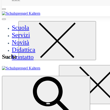
Scuola
Servizi
Novità
Didattica
Suche
Contatto
Suche